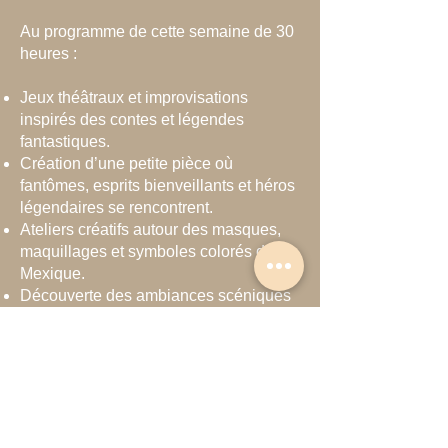
Au programme de cette semaine de 30
heures :
Jeux théâtraux et improvisations
inspirés des contes et légendes
fantastiques.
Création d’une petite pièce où
fantômes, esprits bienveillants et héros
légendaires se rencontrent.
Ateliers créatifs autour des masques,
maquillages et symboles colorés du
Mexique.
Découverte des ambiances scéniques
: décors, lumières et sons pour faire
frissonner… ou sourire !
Encadrés par des artistes passionnés,
les enfants auront l’occasion